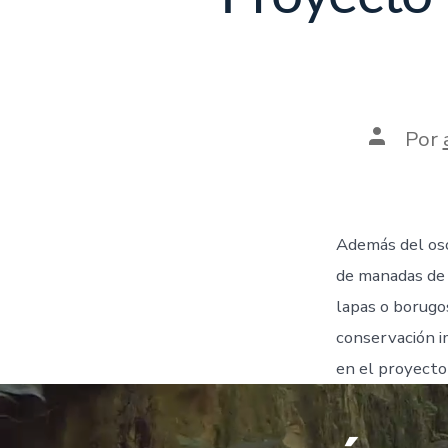
Por
Además del oso 
de manadas de c
lapas o borugos
conservación i
en el proyect