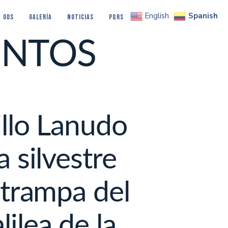
Spanish
English
ODS
Galería
NOTICIAS
PQRS
ENTOS
illo Lanudo
 silvestre
 trampa del
lea de la